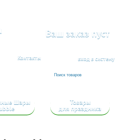
а
Ваш заказ пуст
Контакты
вход в систему
шные Шары
Товары
ubble
для праздника