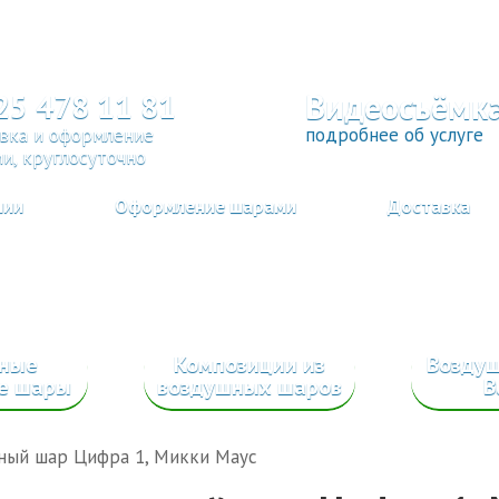
Видеосъёмк
25 478 11 81
вка и оформление
подробнее об услуге
и, круглосуточно
нии
Оформление шарами
Доставка
сные
Композиции из
Возду
е шары
воздушных шаров
B
ный шар Цифра 1, Микки Маус