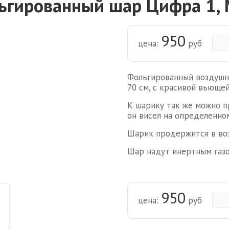
ьгированный шар Цифра 1, 
950
цена:
руб
Фольгированный воздушн
70 см, с красивой вьющей
К шарику так же можно 
он висел на определенном
Шарик продержится в воз
Шар надут инертным газо
950
цена:
руб