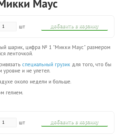
Микки Маус
добавить в корзину
шт
ый шарик, цифра № 1 "Микки Маус" размером
ся ленточкой.
привязать
специальный грузик
для того, что бы
 уровне и не улетел.
духе около недели и больше.
м гелием.
добавить в корзину
шт