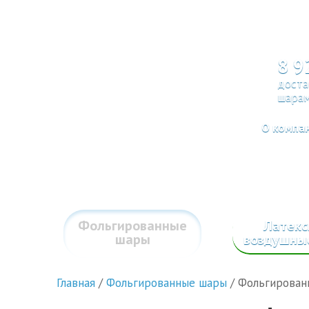
8 9
доста
шарам
О компа
Фольгированные
Латек
шары
воздушны
Главная
/
Фольгированные шары
/
Фольгирован