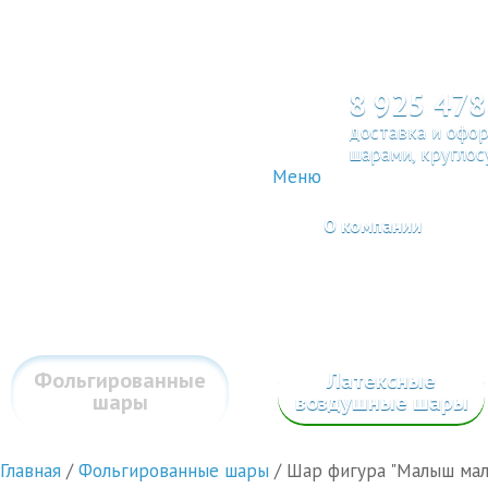
8 925 478
доставка и офо
шарами, круглос
Меню
О компании
Фольгированные
Латексные
шары
воздушные шары
Главная
/
Фольгированные шары
/
Шар фигура "Малыш мал