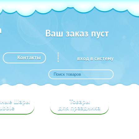
а
Ваш заказ пуст
Контакты
вход в систему
шные Шары
Товары
ubble
для праздника