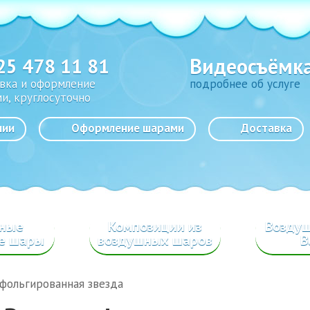
Видеосъёмк
25 478 11 81
вка и оформление
подробнее об услуге
и, круглосуточно
нии
Оформление шарами
Доставка
сные
Композиции из
Возду
е шары
воздушных шаров
B
фольгированная звезда