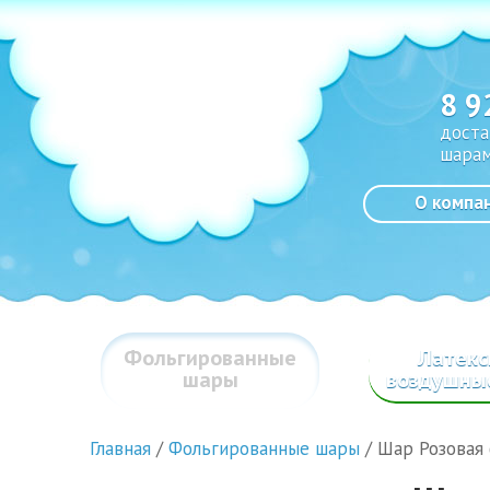
8 9
доста
шарам
О компа
Фольгированные
Латек
шары
воздушны
Главная
/
Фольгированные шары
/
Шар Розовая 