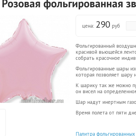
 Розовая фольгированная з
290
цена:
руб
Фольгированный воздушны
красивой вьющейся лент
собрать красочное индив
Фольгированные шары изг
которая позволяет шару 
К шарику так же можно 
он висел на определенном
Шар надут инертным газо
Время полета от пяти дне
Палитра фольгированных