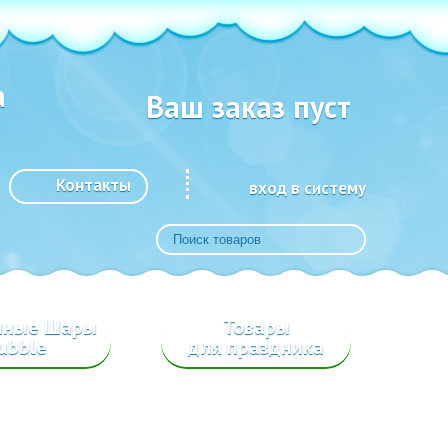
а
Ваш заказ пуст
Контакты
вход в систему
шные Шары
Товары
ubble
для праздника