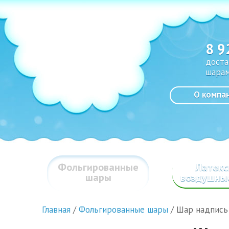
8 9
доста
шарам
О компа
Фольгированные
Латек
шары
воздушны
Главная
/
Фольгированные шары
/
Шар надпись 