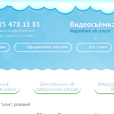
Видеосъёмк
25 478 11 81
вка и оформление
подробнее об услуге
и, круглосуточно
нии
Оформление шарами
Доставка
сные
Композиции из
Возду
е шары
воздушных шаров
B
"Love", розовый