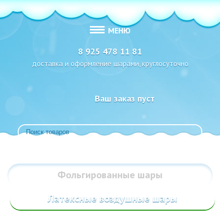
МЕНЮ
8 925 478 11 81
доставка и оформление шарами, круглосуточно
Ваш заказ пуст
Фольгированные
шары
Латексные воздушные шары