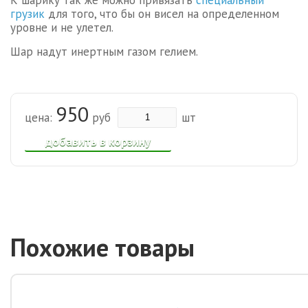
К шарику так же можно привязать
специальный
грузик
для того, что бы он висел на определенном
уровне и не улетел.
Шар надут инертным газом гелием.
950
цена:
руб
шт
добавить в корзину
Похожие товары