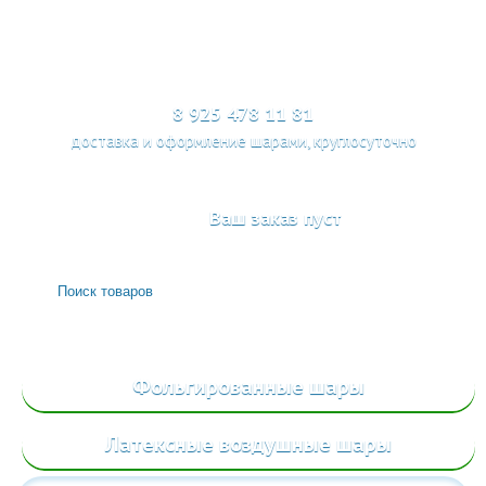
МЕНЮ
8 925 478 11 81
доставка и оформление шарами, круглосуточно
Ваш заказ пуст
Фольгированные
шары
Латексные воздушные шары