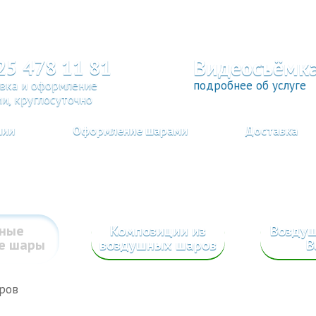
Видеосъёмк
25 478 11 81
вка и оформление
подробнее об услуге
и, круглосуточно
нии
Оформление шарами
Доставка
сные
Композиции из
Возду
е шары
воздушных шаров
B
ров