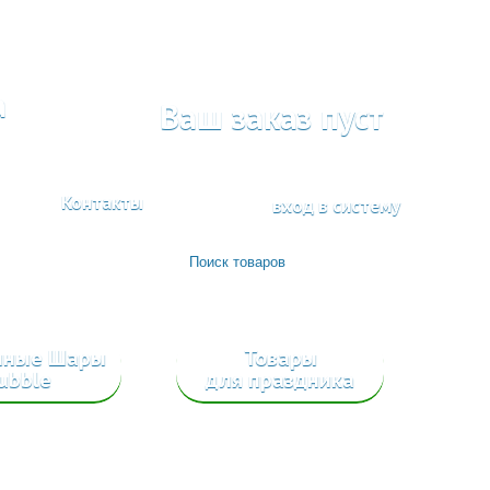
а
Ваш заказ пуст
Контакты
вход в систему
шные Шары
Товары
ubble
для праздника