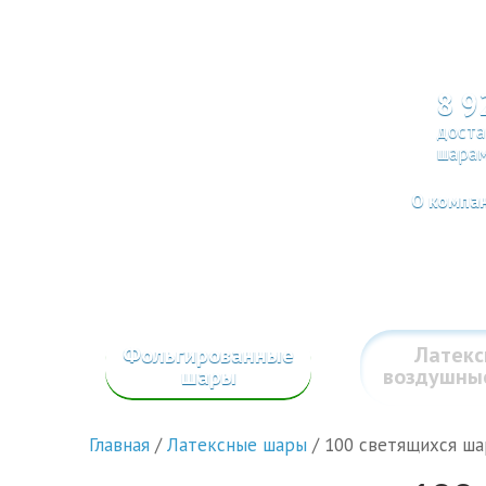
8 9
доста
шарам
О компа
Фольгированные
Латек
шары
воздушны
Главная
/
Латексные шары
/
100 светящихся ша