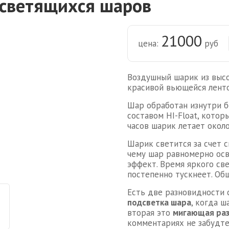
 светящихся шаров
21000
цена:
руб
Воздушный шарик из высо
красивой вьющейся ленто
Шар обработан изнутри б
составом HI-Float, котор
часов шарик летает около
Шарик светится за счет 
чему шар равномерно осв
эффект. Время яркого све
постепенно тускнеет. Общ
Есть две разновидности 
подсветка шара
, когда 
вторая это
мигающая раз
комментариях не забудте