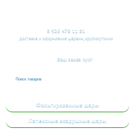
МЕНЮ
8 925 478 11 81
доставка и оформление шарами, круглосуточно
Ваш заказ пуст
Фольгированные
шары
Латексные воздушные шары