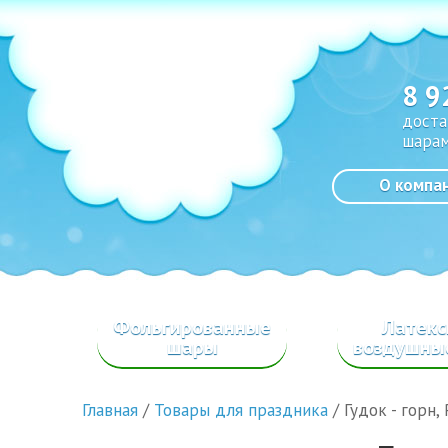
8 9
доста
шарам
О компа
Фольгированные
Латек
шары
воздушны
Главная
/
Товары для праздника
/
Гудок - горн