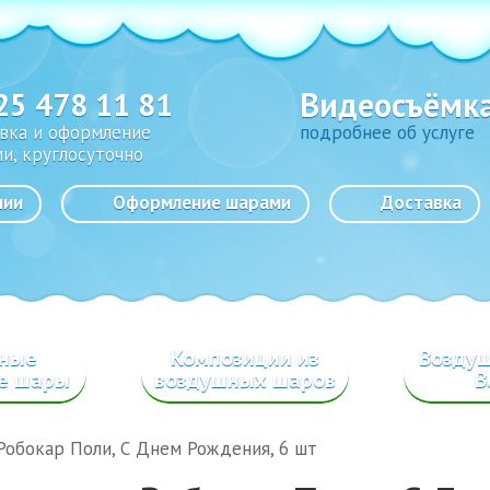
Видеосъёмк
25 478 11 81
вка и оформление
подробнее об услуге
и, круглосуточно
нии
Оформление шарами
Доставка
сные
Композиции из
Возду
е шары
воздушных шаров
B
, Робокар Поли, С Днем Рождения, 6 шт