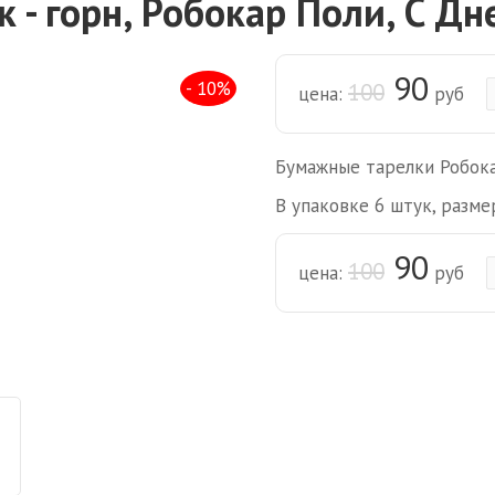
к - горн, Робокар Поли, С Д
90
- 10%
100
цена:
руб
Бумажные тарелки Робока
В упаковке 6 штук, разме
90
100
цена:
руб