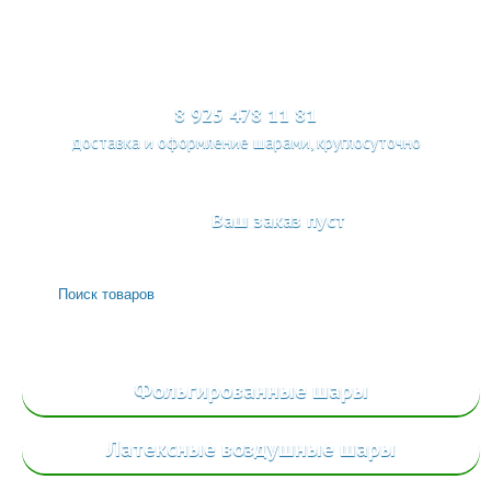
МЕНЮ
8 925 478 11 81
доставка и оформление шарами, круглосуточно
Ваш заказ пуст
Фольгированные
шары
Латексные воздушные шары