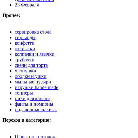
23 Февраля
Прочее:
сервировка стола
гирлянды
конфетти
открытки
колпачки и язычки
трубочки
свечи для торта
хлопушки
ободки и ушки
мыльные пузыри
игрушки hande made
топперы
пики для канапе
фанты и помпоны
подарочные пакеты
Переход в категорию:
Шары под потолок