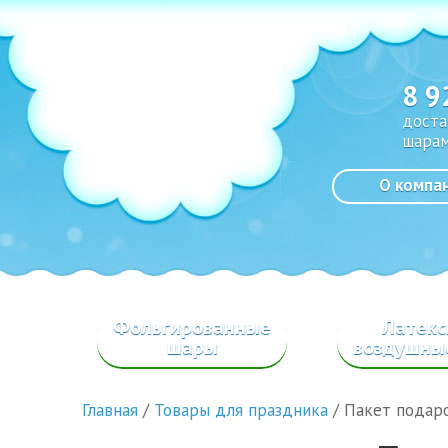
8 9
доста
шарам
О компа
Фольгированные
Латек
шары
воздушны
Главная
/
Товары для праздника
/
Пакет подаро