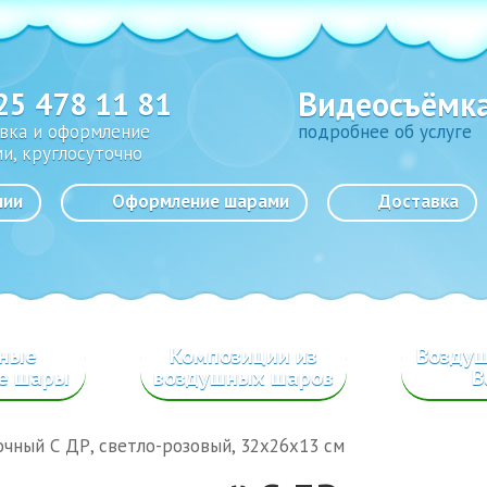
Видеосъёмк
25 478 11 81
вка и оформление
подробнее об услуге
и, круглосуточно
нии
Оформление шарами
Доставка
сные
Композиции из
Возду
е шары
воздушных шаров
B
чный С ДР, светло-розовый, 32х26х13 см