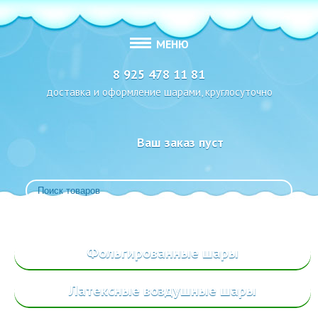
МЕНЮ
8 925 478 11 81
доставка и оформление шарами, круглосуточно
Ваш заказ пуст
Фольгированные
шары
Латексные воздушные шары