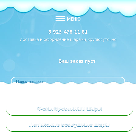
МЕНЮ
8 925 478 11 81
доставка и оформление шарами, круглосуточно
Ваш заказ пуст
Фольгированные
шары
Латексные воздушные шары