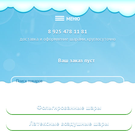
МЕНЮ
8 925 478 11 81
доставка и оформление шарами, круглосуточно
Ваш заказ пуст
Фольгированные
шары
Латексные воздушные шары