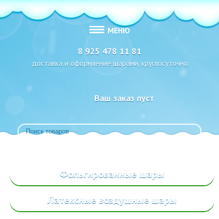
МЕНЮ
8 925 478 11 81
доставка и оформление шарами, круглосуточно
Ваш заказ пуст
Фольгированные
шары
Латексные воздушные шары