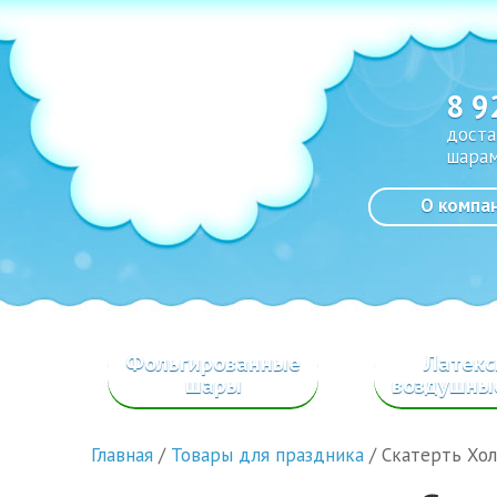
8 9
доста
шарам
О компа
Фольгированные
Латек
шары
воздушны
Главная
/
Товары для праздника
/
Скатерть Хо