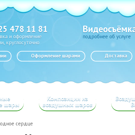
Видеосъёмк
25 478 11 81
вка и оформление
подробнее об услуге
и, круглосуточно
нии
Оформление шарами
Доставка
сные
Композиции из
Возду
е шары
воздушных шаров
B
лодное сердце