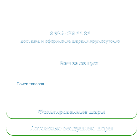
МЕНЮ
8 925 478 11 81
доставка и оформление шарами, круглосуточно
Ваш заказ пуст
Фольгированные
шары
Латексные воздушные шары