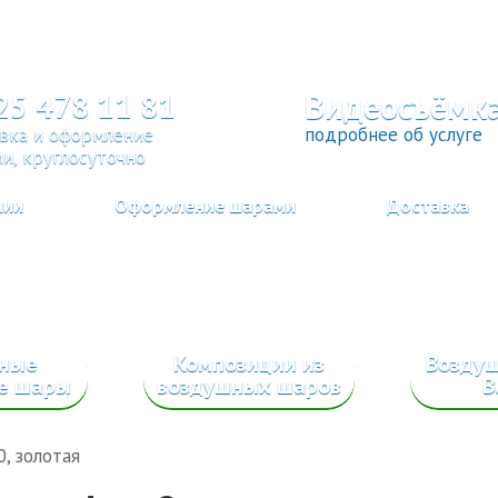
Видеосъёмк
25 478 11 81
вка и оформление
подробнее об услуге
и, круглосуточно
нии
Оформление шарами
Доставка
сные
Композиции из
Возду
е шары
воздушных шаров
B
, золотая