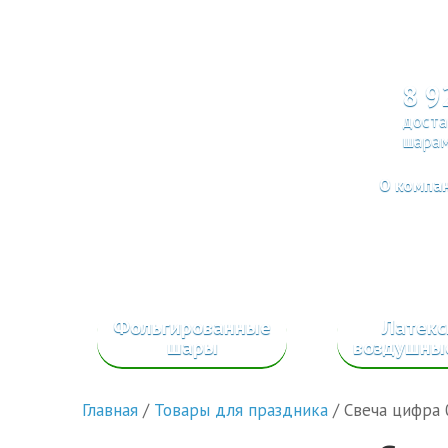
8 9
доста
шарам
О компа
Фольгированные
Латек
шары
воздушны
Главная
/
Товары для праздника
/
Свеча цифра 0