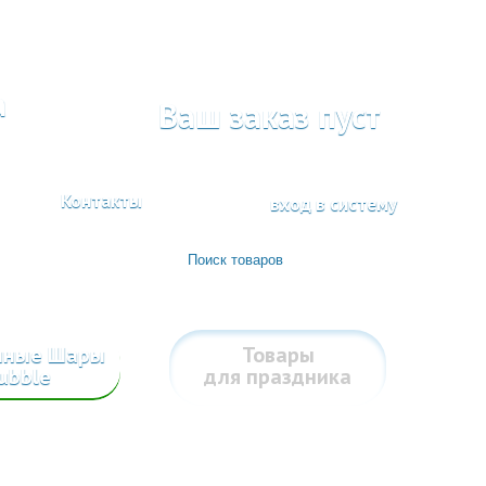
а
Ваш заказ пуст
Контакты
вход в систему
шные Шары
Товары
ubble
для праздника