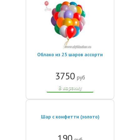
Облако из 25 шаров ассорти
3750
руб
В корзину
Шар с конфетти (золото)
190
руб