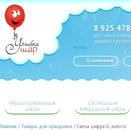
8 925 478
доставка и офо
шарами, круглос
Меню
О компании
Фольгированные
Латексные
шары
воздушные шары
Главная
/
Товары для праздника
/
Свеча цифра 0, золото