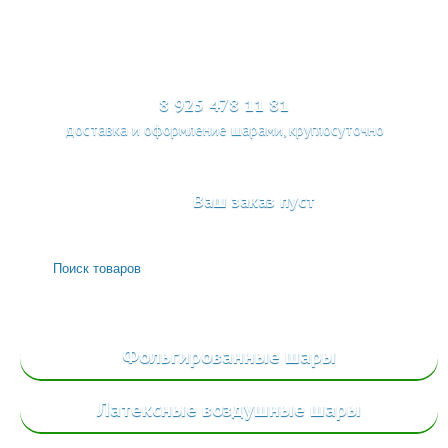
МЕНЮ
8 925 478 11 81
доставка и оформление шарами, круглосуточно
Ваш заказ пуст
Фольгированные
шары
Латексные воздушные шары