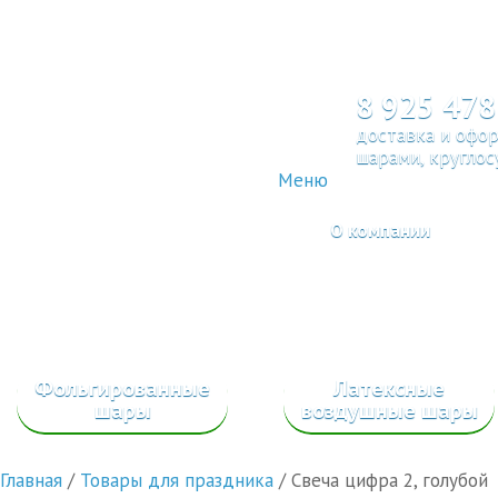
8 925 478
доставка и офо
шарами, круглос
Меню
О компании
Фольгированные
Латексные
шары
воздушные шары
Главная
/
Товары для праздника
/
Свеча цифра 2, голубой