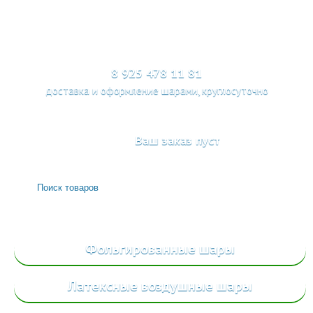
МЕНЮ
8 925 478 11 81
доставка и оформление шарами, круглосуточно
Ваш заказ пуст
Фольгированные
шары
Латексные воздушные шары