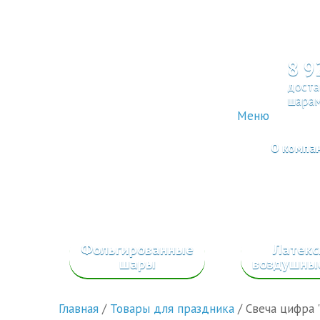
8 9
доста
шарам
Меню
О компа
Фольгированные
Латек
шары
воздушны
Главная
/
Товары для праздника
/
Свеча цифра "