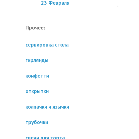
23 Февраля
Прочее:
сервировка стола
гирлянды
конфетти
открытки
колпачки и язычки
трубочки
свечи для торта