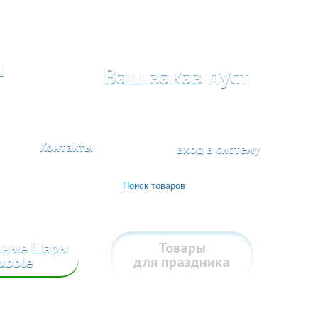
а
Ваш заказ пуст
Контакты
вход в систему
шные Шары
Товары
ubble
для праздника