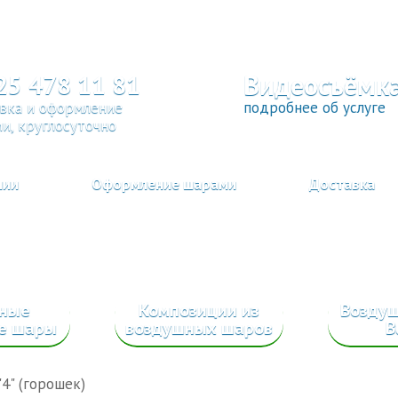
Видеосъёмк
25 478 11 81
вка и оформление
подробнее об услуге
и, круглосуточно
нии
Оформление шарами
Доставка
сные
Композиции из
Возду
е шары
воздушных шаров
B
4" (горошек)