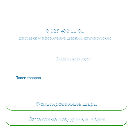
МЕНЮ
8 925 478 11 81
доставка и оформление шарами, круглосуточно
Ваш заказ пуст
Фольгированные
шары
Латексные воздушные шары