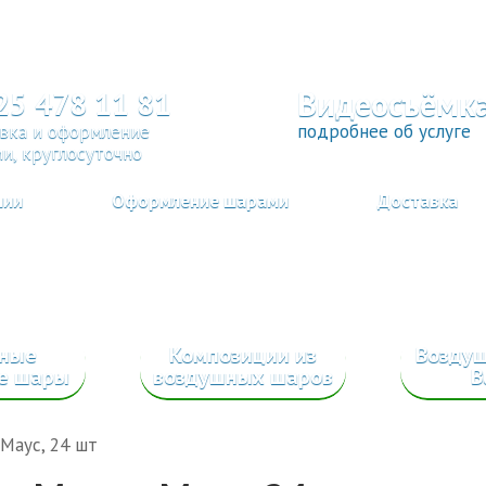
Видеосъёмк
25 478 11 81
вка и оформление
подробнее об услуге
и, круглосуточно
нии
Оформление шарами
Доставка
сные
Композиции из
Возду
е шары
воздушных шаров
B
Маус, 24 шт