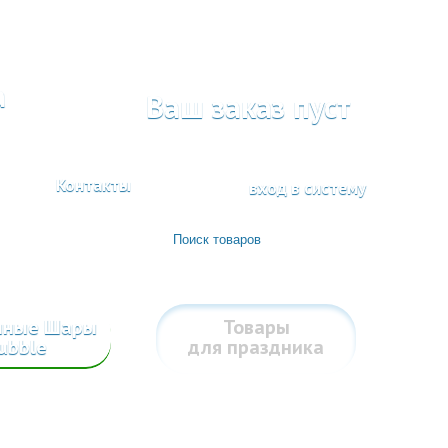
а
Ваш заказ пуст
Контакты
вход в систему
шные Шары
Товары
ubble
для праздника