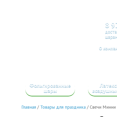
8 9
доста
шарам
О компа
Фольгированные
Латек
шары
воздушны
Главная
/
Товары для праздника
/
Свечи Минни 