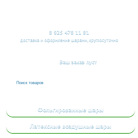
МЕНЮ
8 925 478 11 81
доставка и оформление шарами, круглосуточно
Ваш заказ пуст
Фольгированные
шары
Латексные воздушные шары