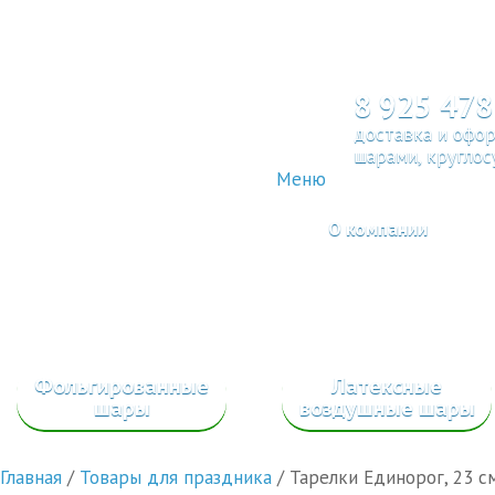
8 925 478
доставка и офо
шарами, круглос
Меню
О компании
Фольгированные
Латексные
шары
воздушные шары
Главная
/
Товары для праздника
/
Тарелки Единорог, 23 см