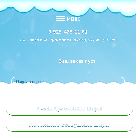
МЕНЮ
8 925 478 11 81
доставка и оформление шарами, круглосуточно
Ваш заказ пуст
Фольгированные
шары
Латексные воздушные шары